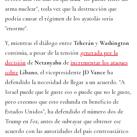
arma nuclear", toda vez que la destrucción que
podría causar el régimen de los ayatolás sería
"enorme".
Y, mientras el diálogo entre
Teherán
y
Washington
continúa, a pesar de la tensión
generada por la
decisión
de
Netanyahu
de
incrementar los ataques
sobre
Líbano
, el vicepresidente
JD Vance
ha
defendido la necesidad de llegar a un acuerdo. "A
Israel puede que le guste eso o puede que no le guste,
pero creemos que esto redunda en beneficio de
Estados Unidos", ha defendido el número dos de
Trump en
Fox
, antes de subrayar que obtener ese
acuerdo con las autoridades del país centroasiático