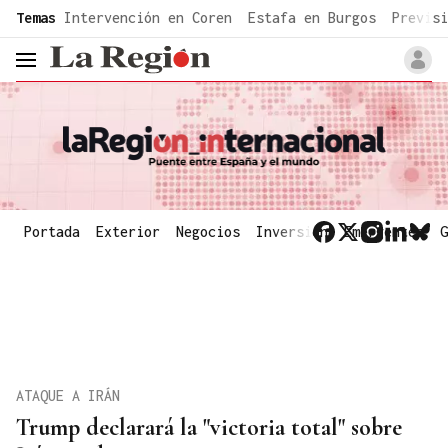
common.go-to-content
Temas
Intervención en Coren
Estafa en Burgos
Previsi
header.menu.open
Portada
Exterior
Negocios
Inversión
Emergentes
G
ATAQUE A IRÁN
Trump declarará la "victoria total" sobre