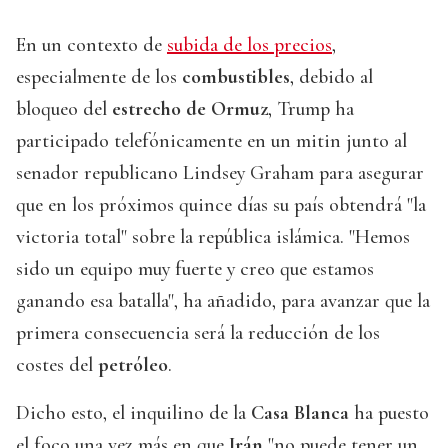
En un contexto de
subida de los precios
,
especialmente de los
combustibles
, debido al
bloqueo del
estrecho de Ormuz
, Trump ha
participado telefónicamente en un mitin junto al
senador republicano Lindsey Graham para asegurar
que en los próximos quince días su país obtendrá "la
victoria total" sobre la república islámica. "Hemos
sido un equipo muy fuerte y creo que estamos
ganando esa batalla", ha añadido, para avanzar que la
primera consecuencia será la reducción de los
costes del
petróleo
.
Dicho esto, el inquilino de la
Casa Blanca
ha puesto
el foco una vez más en que
Irán
"no puede tener un