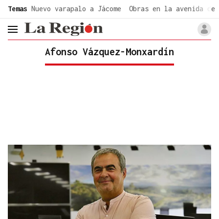
common.go-to-content
Temas
Nuevo varapalo a Jácome
Obras en la avenida de 
header.menu.open
Afonso Vázquez-Monxardín