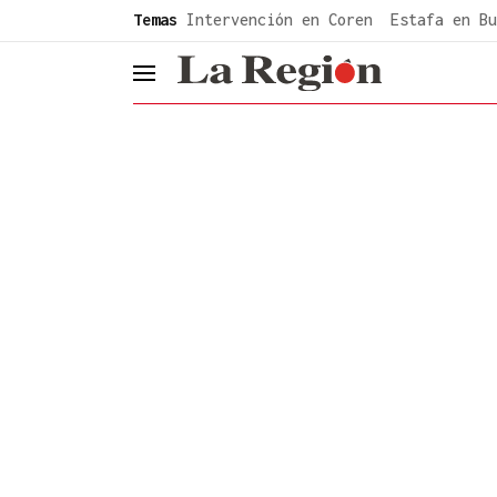
common.go-to-content
Temas
Intervención en Coren
Estafa en Bu
header.menu.open