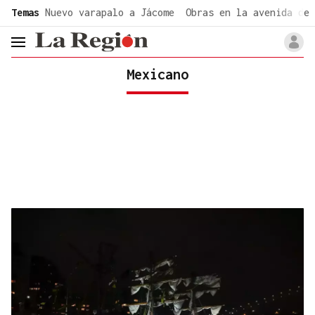
common.go-to-content
Temas
Nuevo varapalo a Jácome
Obras en la avenida de 
header.menu.open
Mexicano