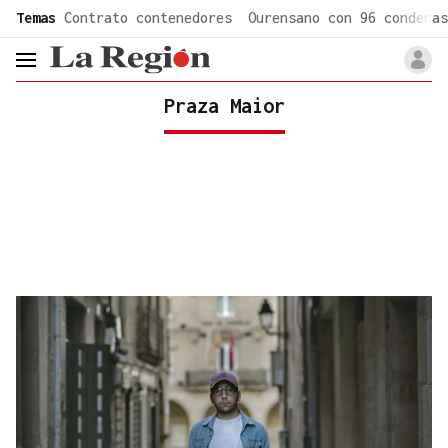
common.go-to-content
Temas
Contrato contenedores
Ourensano con 96 condenas
header.menu.open
Praza Maior