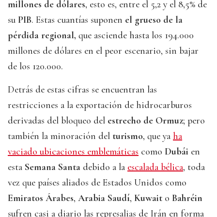
millones de dólares
, esto es, entre el 5,2 y el 8,5% de
su
PIB
. Estas cuantías suponen
el grueso de la
pérdida regional,
que asciende hasta los 194.000
millones de dólares en el peor escenario, sin bajar
de los 120.000.
Detrás de estas cifras se encuentran las
restricciones a la exportación de hidrocarburos
derivadas del bloqueo del
estrecho de Ormuz
; pero
también la minoración del
turismo
, que ya
ha
vaciado ubicaciones emblemáticas
como
Dubái
en
esta
Semana Santa
debido a la
escalada bélica
, toda
vez que países aliados de Estados Unidos como
Emiratos Árabes
,
Arabia Saudí
,
Kuwait
o
Bahréin
sufren casi a diario las represalias de Irán en forma