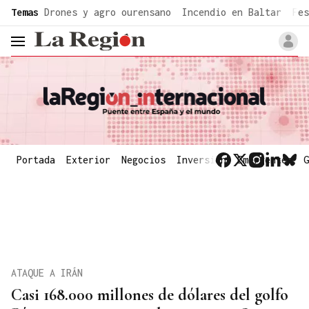
common.go-to-content
Temas
Drones y agro ourensano
Incendio en Baltar
Fes
header.menu.open
Portada
Exterior
Negocios
Inversión
Emergentes
G
ATAQUE A IRÁN
Casi 168.000 millones de dólares del golfo