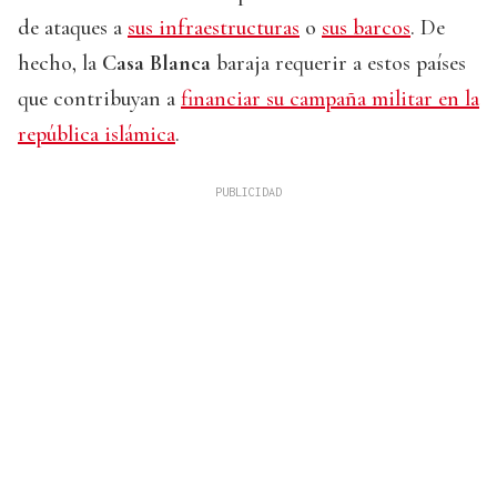
de ataques a
sus infraestructuras
o
sus barcos
. De
hecho, la
Casa Blanca
baraja requerir a estos países
que contribuyan a
financiar su campaña militar en la
república islámica
.