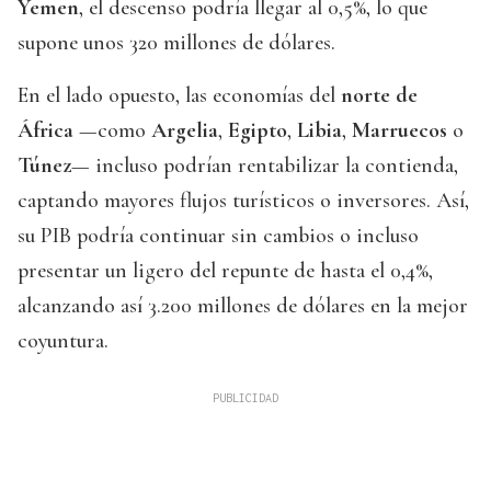
Yemen
, el descenso podría llegar al 0,5%, lo que
supone unos 320 millones de dólares.
En el lado opuesto, las economías del
norte de
África
—como
Argelia
,
Egipto
,
Libia
,
Marruecos
o
Túnez
— incluso podrían rentabilizar la contienda,
captando mayores flujos turísticos o inversores. Así,
su PIB podría continuar sin cambios o incluso
presentar un ligero del repunte de hasta el 0,4%,
alcanzando así 3.200 millones de dólares en la mejor
coyuntura.