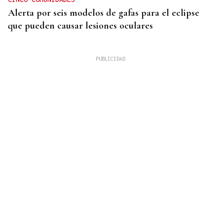
Alerta por seis modelos de gafas para el eclipse
que pueden causar lesiones oculares
HUELVA EN LLAMAS
El incendio forestal de Niebla roza las 20.000
hectáreas y está fuera de capacidad de extinción