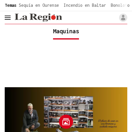
common.go-to-content
Temas
Sequía en Ourense
Incendio en Baltar
Bonoloto 
header.menu.open
Maquinas