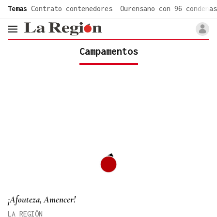
common.go-to-content
Temas
Contrato contenedores
Ourensano con 96 condenas
header.menu.open
Campamentos
¡Afouteza, Amencer!
LA REGIÓN