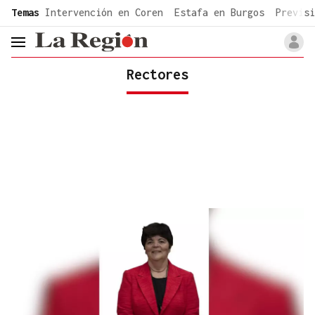
common.go-to-content
Temas
Intervención en Coren
Estafa en Burgos
Previsi
header.menu.open
Rectores