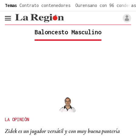
common.go-to-content
Temas
Contrato contenedores
Ourensano con 96 condenas
header.menu.open
Baloncesto Masculino
LA OPINIÓN
Zidek es un jugador versátil y con muy buena puntería