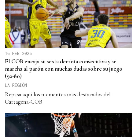
16 FEB 2025
El COB encaja su sexta derrota consecutiva y se
marcha al parón con muchas dudas sobre su juego
(92-80)
LA REGIÓN
Repasa aquí los momentos más destacados del
Cartagena-COB