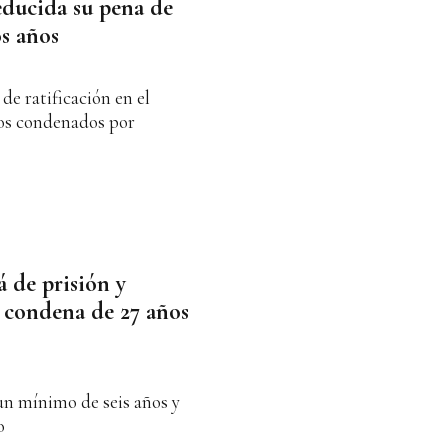
educida su pena de
os años
de ratificación en el
 los condenados por
á de prisión y
 condena de 27 años
un mínimo de seis años y
o