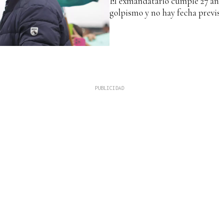
El exmandatario cumple 27 añ
golpismo y no hay fecha previs