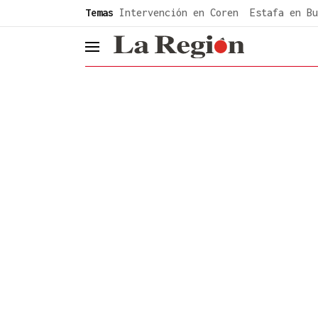
common.go-to-content
Temas
Intervención en Coren
Estafa en Bu
header.menu.open