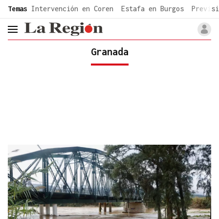
common.go-to-content
Temas
Intervención en Coren
Estafa en Burgos
Previsi
header.menu.open
Granada