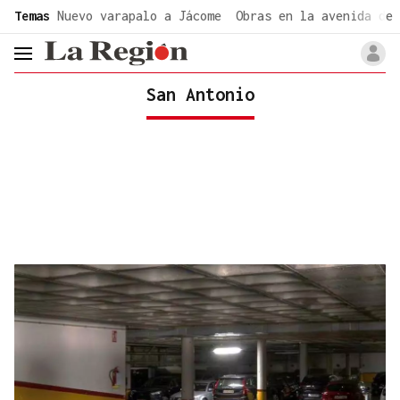
common.go-to-content
Temas
Nuevo varapalo a Jácome
Obras en la avenida de 
header.menu.open
San Antonio