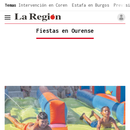
common.go-to-content
Temas
Intervención en Coren
Estafa en Burgos
Previsi
header.menu.open
Fiestas en Ourense