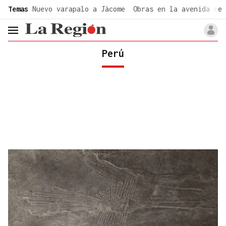
common.go-to-content
Temas
Nuevo varapalo a Jácome
Obras en la avenida de 
header.menu.open
Perú