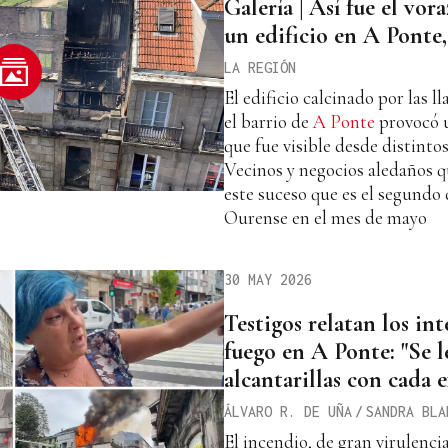
Galería | Así fue el vor
un edificio en A Ponte
LA REGIÓN
El edificio calcinado por las l
el barrio de
A Ponte
provocó 
que fue visible desde distinto
Vecinos y negocios aledaños 
este suceso que es el segundo 
Ourense en el mes de mayo
30 MAY 2026
Testigos relatan los i
fuego en A Ponte: "Se l
alcantarillas con cada 
ÁLVARO R. DE UÑA
/
SANDRA BLA
El incendio, de gran virulenci