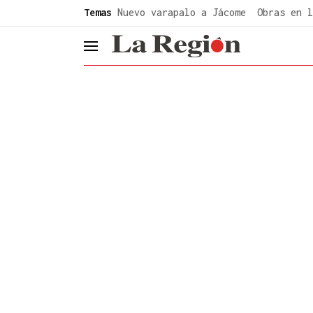
common.go-to-content
Temas
Nuevo varapalo a Jácome
Obras en l
header.menu.open