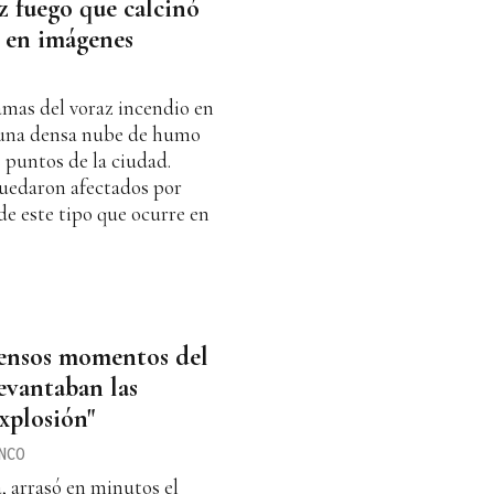
az fuego que calcinó
, en imágenes
lamas del voraz incendio en
una densa nube de humo
s puntos de la ciudad.
quedaron afectados por
de este tipo que ocurre en
ntensos momentos del
evantaban las
explosión"
NCO
a, arrasó en minutos el