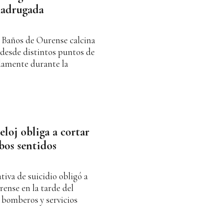
madrugada
e Baños de Ourense calcina
es desde distintos puntos de
damente durante la
loj obliga a cortar
bos sentidos
iva de suicidio obligó a
ense en la tarde del
, bomberos y servicios