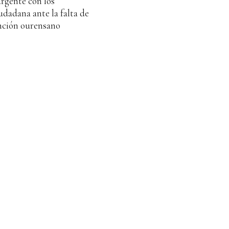
gente con los
dadana ante la falta de
inción ourensano