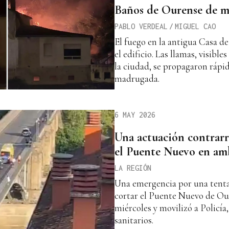
Baños de Ourense de 
PABLO VERDEAL
/
MIGUEL CAO
El fuego en la antigua Casa d
el edificio. Las llamas, visibl
la ciudad, se propagaron rápi
madrugada.
6 MAY 2026
Una actuación contrarre
el Puente Nuevo en am
LA REGIÓN
Una emergencia por una tentat
cortar el Puente Nuevo de Our
miércoles y movilizó a Policía
sanitarios.