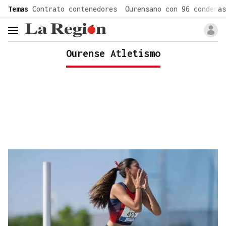
common.go-to-content
Temas
Contrato contenedores
Ourensano con 96 condenas
header.menu.open
Ourense Atletismo