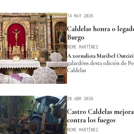
14 MAY 2026
Caldelas honra o legad
Burgo
REME MARTÍNEZ
A xornalista Maribel Outeir
galardóns desta edición do Fo
Caldelas
28 ABR 2026
Castro Caldelas mejora 
contra los fuegos
REME MARTÍNEZ