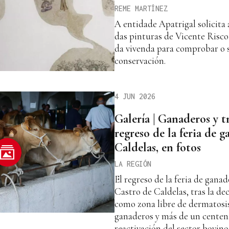
REME MARTÍNEZ
A entidade Apatrigal solicita
das pinturas de Vicente Risco
da vivenda para comprobar o 
conservación.
4 JUN 2026
Galería | Ganaderos y t
regreso de la feria de 
Caldelas, en fotos
LA REGIÓN
El regreso de la feria de ganad
Castro de Caldelas, tras la de
como zona libre de dermatosis
ganaderos y más de un centena
reactivación del sector bovino