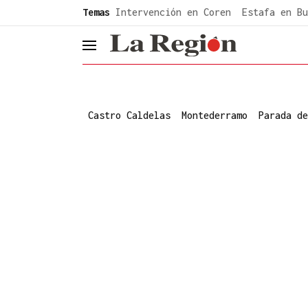
common.go-to-content
Temas
Intervención en Coren
Estafa en Bu
header.menu.open
Castro Caldelas
Montederramo
Parada de