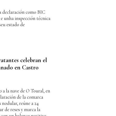
 a declaración como BIC
 e unha inspección técnica
seu estado de
ratantes celebran el
ganado en Castro
o a la nave de O Toural, en
claración de la comarca
 nodular, reúne a 24
r de reses y marca la
 con un balance positivo