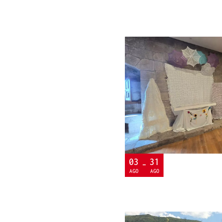
03
31
-
AGO
AGO