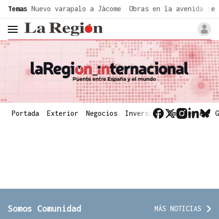
common.go-to-content
Temas
Nuevo varapalo a Jácome
Obras en la avenida de 
header.menu.open
La Región Internacional
Portada
Exterior
Negocios
Inversión
Emergentes
G
Somos Comunidad
MÁS NOTICIAS