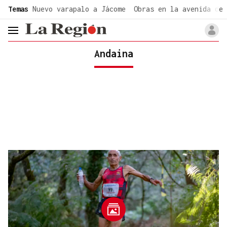
common.go-to-content
Temas
Nuevo varapalo a Jácome
Obras en la avenida de 
header.menu.open
Andaina