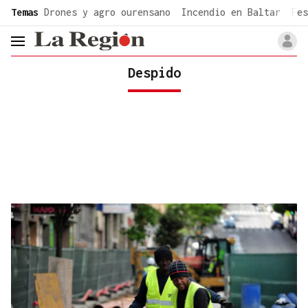
common.go-to-content
Temas
Drones y agro ourensano
Incendio en Baltar
Fes
header.menu.open
Despido