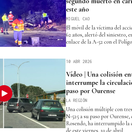
segundo muerto en car
este año
MIGUEL CAO
El móvil de la víctima del acc
62 años, alertó del siniestro, 
enlace de la A-52 con el Polígo
10 ABR 2026
Vídeo | Una colisión en
interrumpe la circulaci
paso por Ourense
LA REGIÓN
Una colisión múltiple con tre
N-525 a su paso por Ourense, 
Rosendo, ha interrumpido la c
de este viernes, 10 de abril