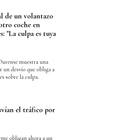
ral de un volantazo
 otro coche en
s: "La culpa es tuya
n Ourense muestra una
 un desvío que obliga a
es sobre la culpa.
vían el tráfico por
irme obligan ahora a un