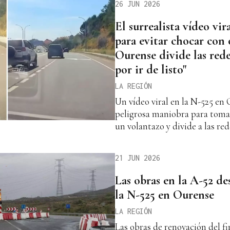
26 JUN 2026
El surrealista vídeo vi
para evitar chocar con
Ourense divide las rede
por ir de listo"
LA REGIÓN
Un vídeo viral en la N-525 e
peligrosa maniobra para tomar
un volantazo y divide a las red
21 JUN 2026
Las obras en la A-52 des
la N-525 en Ourense
LA REGIÓN
Las obras de renovación del f