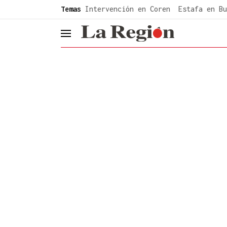
common.go-to-content
Temas
Intervención en Coren
Estafa en Bu
header.menu.open